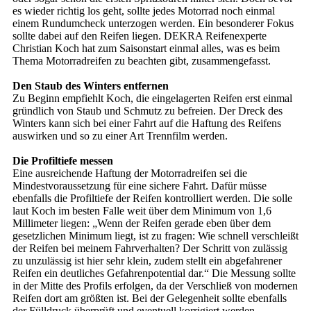
es wieder richtig los geht, sollte jedes Motorrad noch einmal
einem Rundumcheck unterzogen werden. Ein besonderer Fokus
sollte dabei auf den Reifen liegen. DEKRA Reifenexperte
Christian Koch hat zum Saisonstart einmal alles, was es beim
Thema Motorradreifen zu beachten gibt, zusammengefasst.
Den Staub des Winters entfernen
Zu Beginn empfiehlt Koch, die eingelagerten Reifen erst einmal
gründlich von Staub und Schmutz zu befreien. Der Dreck des
Winters kann sich bei einer Fahrt auf die Haftung des Reifens
auswirken und so zu einer Art Trennfilm werden.
Die Profiltiefe messen
Eine ausreichende Haftung der Motorradreifen sei die
Mindestvoraussetzung für eine sichere Fahrt. Dafür müsse
ebenfalls die Profiltiefe der Reifen kontrolliert werden. Die solle
laut Koch im besten Falle weit über dem Minimum von 1,6
Millimeter liegen: „Wenn der Reifen gerade eben über dem
gesetzlichen Minimum liegt, ist zu fragen: Wie schnell verschleißt
der Reifen bei meinem Fahrverhalten? Der Schritt von zulässig
zu unzulässig ist hier sehr klein, zudem stellt ein abgefahrener
Reifen ein deutliches Gefahrenpotential dar.“ Die Messung sollte
in der Mitte des Profils erfolgen, da der Verschließ von modernen
Reifen dort am größten ist. Bei der Gelegenheit sollte ebenfalls
der Fülldruck überprüft und eventuell korrigiert werden.