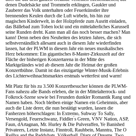
denen Dudelsäcke und Trommeln erklingen, Gaukler und
Zauberer das Volk unterhalten oder Feuerkünstler ihre
brennenden Keulen durch die Luft wirbeln, bis hin zur
magischen Kinderwelt, in der Holzpferde zum Ausritt einladen,
das Bällebad zum Toben lockt und ein mittelalterliches Karussell
seine Runden dreht. Kann man all das noch besser machen? Man
kann! Denn neben den Neuheiten des letzten Jahres, die sich
selbstverständlich allesamt auch in diesem Jahr wiederfinden
lassen, hat der PLWM in diesem Jahr ein neues musikalisches
Herz bekommen: Ein gigantisches 8-Master-Zirkuszelt auf der
Fläche der bisherigen Konzertarena in der Mitte des
Marktgeländes wird ab diesem Jahr die Heimat der großen
Konzertbühne. Damit ist das einzigartige Winter-Musik-Erlebnis
des Lichterweihnachtsmarktes erstmals wetterfest und warm!
Mit Platz für bis zu 3.500 Konzertbesucher können die PLWM-
Fans nahezu alle Bands erleben, die in der Mittelalterrock- und
Folkrock-Szene sowie bei Freunden dunkler Romantik Rang und
Namen haben. Noch bleiben einige Namen ein Geheimnis, aber
auch die Liste derer, die nun bestätigt wurden, lassen die
Fanherzen höherschlagen: In Extremo, Subway To Sally,
Versengold, Feuerschwanz, Fiddler ́s Green, VNV Nation, ASP,
Faun, dArtagnan, Mr. Hurley & Die Pulveraffen, Ye Banished
Privateers, Letzte Instanz, Finntroll, Rauhbein, Manntra, The O
́Reillys and the Paddyhats, Völkerball, Diary of Dreams, Two