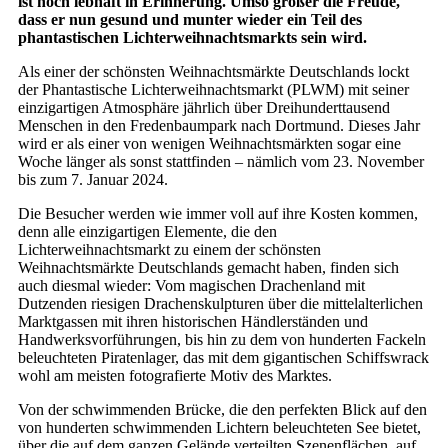
ist noch lebhaft in Erinnerung. Umso größer die Freude,
dass er nun gesund und munter wieder ein Teil des
phantastischen Lichterweihnachtsmarkts sein wird.
Als einer der schönsten Weihnachtsmärkte Deutschlands lockt
der Phantastische Lichterweihnachtsmarkt (PLWM) mit seiner
einzigartigen Atmosphäre jährlich über Dreihunderttausend
Menschen in den Fredenbaumpark nach Dortmund. Dieses Jahr
wird er als einer von wenigen Weihnachtsmärkten sogar eine
Woche länger als sonst stattfinden – nämlich vom 23. November
bis zum 7. Januar 2024.
Die Besucher werden wie immer voll auf ihre Kosten kommen,
denn alle einzigartigen Elemente, die den
Lichterweihnachtsmarkt zu einem der schönsten
Weihnachtsmärkte Deutschlands gemacht haben, finden sich
auch diesmal wieder: Vom magischen Drachenland mit
Dutzenden riesigen Drachenskulpturen über die mittelalterlichen
Marktgassen mit ihren historischen Händlerständen und
Handwerksvorführungen, bis hin zu dem von hunderten Fackeln
beleuchteten Piratenlager, das mit dem gigantischen Schiffswrack
wohl am meisten fotografierte Motiv des Marktes.
Von der schwimmenden Brücke, die den perfekten Blick auf den
von hunderten schwimmenden Lichtern beleuchteten See bietet,
über die auf dem ganzen Gelände verteilten Szenenflächen, auf