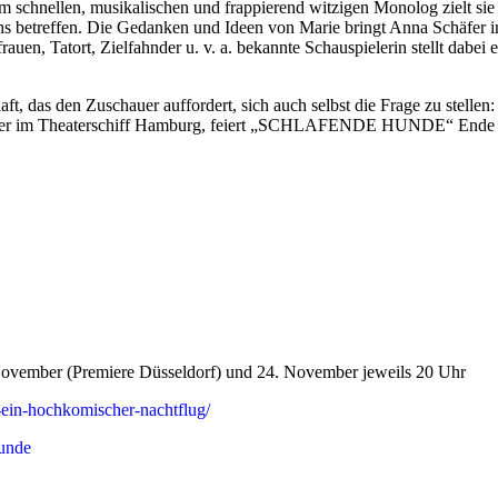
em schnellen, musikalischen und frappierend witzigen Monolog zielt sie 
d uns betreffen. Die Gedanken und Ideen von Marie bringt Anna Schäfer
en, Tatort, Zielfahnder u. v. a. bekannte Schauspielerin stellt dabei e
, das den Zuschauer auffordert, sich auch selbst die Frage zu stellen
ber im Theaterschiff Hamburg, feiert „SCHLAFENDE HUNDE“ Ende N
ovember (Premiere Düsseldorf) und 24. November jeweils 20 Uhr
ein-hochkomischer-nachtflug/
hunde