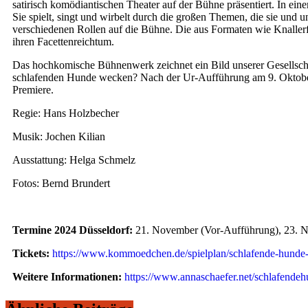
satirisch komödiantischen Theater auf der Bühne präsentiert. In ein
Sie spielt, singt und wirbelt durch die großen Themen, die sie un
verschiedenen Rollen auf die Bühne. Die aus Formaten wie Knallerfrau
ihren Facettenreichtum.
Das hochkomische Bühnenwerk zeichnet ein Bild unserer Gesellschaft
schlafenden Hunde wecken? Nach der Ur-Aufführung am 9. Okto
Premiere.
Regie: Hans Holzbecher
Musik: Jochen Kilian
Ausstattung: Helga Schmelz
Fotos: Bernd Brundert
Termine 2024 Düsseldorf:
21. November (Vor-Aufführung), 23. N
Tickets:
https://www.kommoedchen.de/spielplan/schlafende-hunde-
Weitere Informationen:
https://www.annaschaefer.net/schlafende