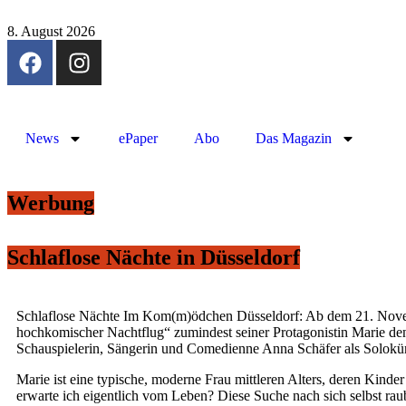
8. August 2026
News
ePaper
Abo
Das Magazin
Werbung
Schlaflose Nächte in Düsseldorf
Schlaflose Nächte Im Kom(m)ödchen Düsseldorf: Ab dem 21. No
hochkomischer Nachtflug“ zumindest seiner Protagonistin Marie den
Schauspielerin, Sängerin und Comedienne Anna Schäfer als Soloküns
Marie ist eine typische, moderne Frau mittleren Alters, deren Kinder
erwarte ich eigentlich vom Leben? Diese Suche nach sich selbst raub