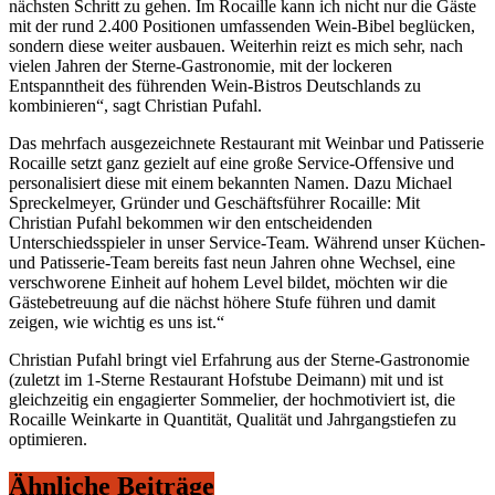
nächsten Schritt zu gehen. Im Rocaille kann ich nicht nur die Gäste
mit der rund 2.400 Positionen umfassenden Wein-Bibel beglücken,
sondern diese weiter ausbauen. Weiterhin reizt es mich sehr, nach
vielen Jahren der Sterne-Gastronomie, mit der lockeren
Entspanntheit des führenden Wein-Bistros Deutschlands zu
kombinieren“, sagt Christian Pufahl.
Das mehrfach ausgezeichnete Restaurant mit Weinbar und Patisserie
Rocaille setzt ganz gezielt auf eine große Service-Offensive und
personalisiert diese mit einem bekannten Namen. Dazu Michael
Spreckelmeyer, Gründer und Geschäftsführer Rocaille: Mit
Christian Pufahl bekommen wir den entscheidenden
Unterschiedsspieler in unser Service-Team. Während unser Küchen-
und Patisserie-Team bereits fast neun Jahren ohne Wechsel, eine
verschworene Einheit auf hohem Level bildet, möchten wir die
Gästebetreuung auf die nächst höhere Stufe führen und damit
zeigen, wie wichtig es uns ist.“
Christian Pufahl bringt viel Erfahrung aus der Sterne-Gastronomie
(zuletzt im 1-Sterne Restaurant Hofstube Deimann) mit und ist
gleichzeitig ein engagierter Sommelier, der hochmotiviert ist, die
Rocaille Weinkarte in Quantität, Qualität und Jahrgangstiefen zu
optimieren.
Ähnliche Beiträge