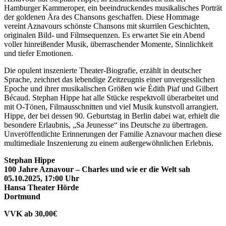
Hamburger Kammeroper, ein beeindruckendes musikalisches Porträt
der goldenen Ära des Chansons geschaffen. Diese Hommage
vereint Aznavours schönste Chansons mit skurrilen Geschichten,
originalen Bild- und Filmsequenzen. Es erwartet Sie ein Abend
voller hinreißender Musik, überraschender Momente, Sinnlichkeit
und tiefer Emotionen.
Die opulent inszenierte Theater-Biografie, erzählt in deutscher
Sprache, zeichnet das lebendige Zeitzeugnis einer unvergesslichen
Epoche und ihrer musikalischen Größen wie Édith Piaf und Gilbert
Bécaud. Stephan Hippe hat alle Stücke respektvoll überarbeitet und
mit O-Tönen, Filmausschnitten und viel Musik kunstvoll arrangiert.
Hippe, der bei dessen 90. Geburtstag in Berlin dabei war, erhielt die
besondere Erlaubnis, „Sa Jeunesse“ ins Deutsche zu übertragen.
Unveröffentlichte Erinnerungen der Familie Aznavour machen diese
multimediale Inszenierung zu einem außergewöhnlichen Erlebnis.
Stephan Hippe
100 Jahre Aznavour – Charles und wie er die Welt sah
05.10.2025, 17:00 Uhr
Hansa Theater Hörde
Dortmund
VVK ab 30,00€