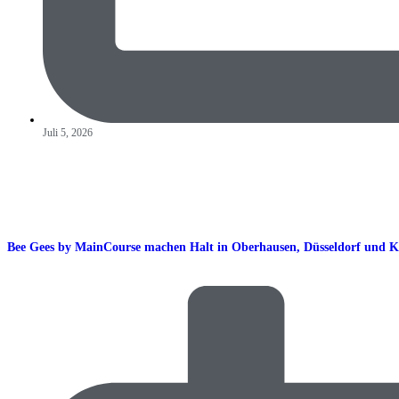
Juli 5, 2026
Bee Gees by MainCourse machen Halt in Oberhausen, Düsseldorf und K