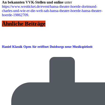
An bekannten VVK-Stellen und online
unter
https://www.westticket.de/event/hansa-theater-hoerde-dortmund-
charles-und-wie-er-die-welt-sah-hansa-theater-hoerde-hansa-theater-
hoerde-19862709
.
Ähnliche Beiträge
Haniel Klassik Open Air eröffnet Duisburgs neue Musikspielzeit