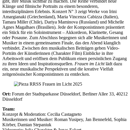
gibt, ihre Musik sichtbar zu machen. Die Reihe verbindet neue
Klänge und filmische Portraits zu einem besonderen,
interdisziplinären Erlebnis. Konzert N° 3 zeigt Werke von Irini
Amargianaki (Griechenland), Maria Vincenza Cabizza (Italien),
Tamara Miller (Chile), Dariya Maminova (Russland) und Michelle
Agnes Magalhaes (Brasilien). Jede der Komponistinnen präsentiert
ein Stück für ein Soloinstrument – Akkordeon, Klarinette, Gesang
oder Posaune. Zum Abschluss begegnen sich alle Musikerinnen und
Musiker in einem gemeinsamen Finale, das den Abend klanglich
verbindet. Zwischen den musikalischen Beiträgen geben Video-
Porträts der Künstlerinnen (Charakter Film) Einblicke in ihre
Arbeitswelt und eröffnen dem Publikum einen persönlichen Zugang
zu ihren Ideen und Inspirationsquellen.
Frauen im Licht
lädt dazu
ein, neue musikalische Perspektiven und die kreative Vielfalt
zeitgenössischer Komponistinnen zu entdecken.
Ort:
Forum der Stadtsparkasse Düsseldorf, Berliner Allee 33, 40212
Düsseldorf
Team:
Konzept & Moderation: Cecilia Castagneto
Musikerinnen und Musiker: Roman Yusipey, Jan Bennefeld, Sophia
Körber, Damian Stepaniuk
Videoregie: Julia Charakter & Jonas Eckert