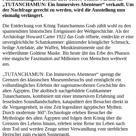
„TUTANCHAMUN: Ein Immersives Abenteuer“ verkauft. Um
der Nachfrage gerecht zu werden, wird die Ausstellung nun
einmalig verlängert.
Die Entdeckung von König Tutanchamuns Grab zählt wohl zu den
spannendsten historischen Ereignissen der Weltgeschichte. Als der
Archäologe Howard Carter 1922 das Grab öffnete, entdeckte er eine
unvergleichliche Schatzkammer: glänzender königlicher Schmuck,
heilige Artefakte, alte Waffen, Musikinstrumente und die
weltberühmte Goldene Maske. Bis heute übt das Erbe des Pharaos
eine magische Faszination auf Millionen von Menschen weltweit
aus.
„TUTANCHAMUN: Ein Immersives Abenteuer“ sprengt die
Grenzen des klassischen Museumsbesuchs und ermöglicht ein
vollumfängliches Erlebnis der sagenumwobenen Geschichte des
alten Ägypten. Die akribisch nachgebildete Grabkammer
Tutanchamuns, kombiniert mit einer immersiven Erfahrung und
fesselnden Soundlandschaften, katapultiert den Besucher direkt in
die Vergangenheit, in eine Zeit legendärer ägyptischer Mythen.
Durch modernste 360°-Technologie erleben Besucher die
Mythologie des alten Ägypten und folgen dem König über die
Grenzen des Lebens hinaus, erleben seine Reise ins Leben nach
dem Tod und werden Zeuge seiner Verwandlung vom sterblichen
Herrscher zum ewigen Sonnengott.