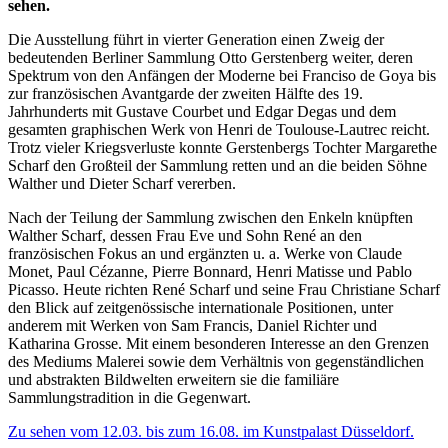
sehen.
Die Ausstellung führt in vierter Generation einen Zweig der
bedeutenden Berliner Sammlung Otto Gerstenberg weiter, deren
Spektrum von den Anfängen der Moderne bei Franciso de Goya bis
zur französischen Avantgarde der zweiten Hälfte des 19.
Jahrhunderts mit Gustave Courbet und Edgar Degas und dem
gesamten graphischen Werk von Henri de Toulouse-Lautrec reicht.
Trotz vieler Kriegsverluste konnte Gerstenbergs Tochter Margarethe
Scharf den Großteil der Sammlung retten und an die beiden Söhne
Walther und Dieter Scharf vererben.
Nach der Teilung der Sammlung zwischen den Enkeln knüpften
Walther Scharf, dessen Frau Eve und Sohn René an den
französischen Fokus an und ergänzten u. a. Werke von Claude
Monet, Paul Cézanne, Pierre Bonnard, Henri Matisse und Pablo
Picasso. Heute richten René Scharf und seine Frau Christiane Scharf
den Blick auf zeitgenössische internationale Positionen, unter
anderem mit Werken von Sam Francis, Daniel Richter und
Katharina Grosse. Mit einem besonderen Interesse an den Grenzen
des Mediums Malerei sowie dem Verhältnis von gegenständlichen
und abstrakten Bildwelten erweitern sie die familiäre
Sammlungstradition in die Gegenwart.
Zu sehen vom 12.03. bis zum 16.08. im Kunstpalast Düsseldorf.