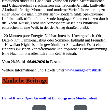
Emotionen direkt ins Chapiteau. Zwischen Feuer, Meeresrauschen
und Urlaubsfeeling verschmelzen internationale Artistik, kraftvolle
Akrobatik, feurige Momente und moderne Varieté-Inszenierung zu
einer Show, die man nicht nur sieht – sondern fühlt. Spektakuläre
Luftakrobatik trifft auf mitreißende Jonglage. Flammen tanzen durch
die Nacht. Musik, Licht und Atmosphäre lassen das Publikum
eintauchen in eine Welt, in der der Alltag draußen bleibt.
120 Minuten pure Energie. Nahbar. Intensiv. Unvergesslich. Ob
Date-Night, Familienausflug oder Sommer-Highlight mit Freunden
– Hawaiian Nights ist kein gewöhnlicher Showabend. Es ist ein
Erlebnis zwischen Varietéromantik und tropischer Festivalstimmung.
Eine Nacht im Paradies. Live. Im Zelt. Hautnah.
Vom 28.08. bis 06.09.2026 in Essen.
Weitere Informationen und Tickets unter
www.mirage-artistik.de
.
Ähnliche Beiträge
Haniel Klassik Open Air eröffnet Duisburgs neue Musikspielzeit