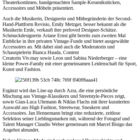
Theaterkostümen, handgemachten Sample-Keramikstücken,
Accessoires und Möbeln präsentiert.
Auch die Musikerin, Designerin und Mitbegründerin der Second-
Hand-Plattform Revisio, Emily Metzger, besser bekannt als die
Musikerin Emle, verkauft ihre preloved Designer-Schätze.
Schmuckdesignerin Ariane Ernst gibt bereits zum zweiten Mal
Einblicke in ihre privaten Vintage-Funde und bietet ausgewählte
Accessoires an. Mit dabei sind auch die Moderatorin und
Schauspielerin Bianca Hauda, Content
Creatorin Viv.may sowie Leon und Sabina Niederberger – eine
kleine Power-Family mit einer gemeinsamen Leidenschaft für Sport,
Kunst und Fashion.
Ergänzt wird das Line-up durch Azra, die eine persönliche
Mischung aus Vintage-Klassikern und Streetstyle-Pieces zeigt,
sowie Gian-Luca Uhrmann & Niklas Flachs mit ihrer kuratierten
Auswahl aus High Fashion, Streetwear, Sneakern und
Accessoires. Jan Hennemann bringt eine reduzierte, zeitlose
Selektion seiner Lieblingsmarken mit, während der Fotograf und
Talent Manager Claudio Weber gemeinsam mit Marcel Bisigo das
Angebot abrundet.