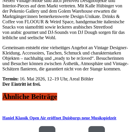
Neben Vintage-Mode sind auch preloved Designobjekte und
Interior-Pieces auf dem Markt vertreten. Mit Kalle Hübinger von
der Pekenio Gallery und dem Golem Warehouse erwarten die
Marktgänger:innen bemerkenswerte Design-Unikate. Drinks &
Coffee von FLOOUR & Weird Space, handgemachte italienische
Snacks von siamofritti sowie leckeres arabisches Streetfood
von arabic gourmet und DJ-Sounds von DJ Dough sorgen für das
leibliche und seelische Wohl.
Gemeinsam entsteht eine vielseitiges Angebot an Vintage Designer-
Kleidung, Accessoires, Taschen, Schmuck und charakterstarken
Objekten – nachhaltig und „ready to be re:loved“. Besucherinnen
und Besucher können zwischen Ästhetik, Atmosphäre und Vintage-
Schätzen flanieren, die garantiert nicht von der Stange kommen.
Termin:
16. Mai 2026, 12–19 Uhr, Areal Böhler
Der Eintritt ist frei.
Ähnliche Beiträge
Haniel Klassik Open Air eröffnet Duisburgs neue Musikspielzeit