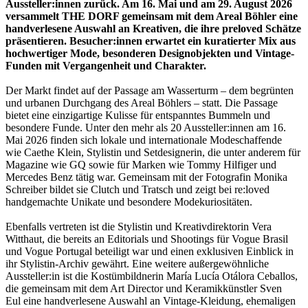
Aussteller:innen zurück. Am 16. Mai und am 29. August 2026
versammelt THE DORF gemeinsam mit dem Areal Böhler eine
handverlesene Auswahl an Kreativen, die ihre preloved Schätze
präsentieren. Besucher:innen erwartet ein kuratierter Mix aus
hochwertiger Mode, besonderen Designobjekten und Vintage-
Funden mit Vergangenheit und Charakter.
Der Markt findet auf der Passage am Wasserturm – dem begrünten
und urbanen Durchgang des Areal Böhlers – statt. Die Passage
bietet eine einzigartige Kulisse für entspanntes Bummeln und
besondere Funde. Unter den mehr als 20 Aussteller:innen am 16.
Mai 2026 finden sich lokale und internationale Modeschaffende
wie Caethe Klein, Stylistin und Setdesignerin, die unter anderem für
Magazine wie GQ sowie für Marken wie Tommy Hilfiger und
Mercedes Benz tätig war. Gemeinsam mit der Fotografin Monika
Schreiber bildet sie Clutch und Tratsch und zeigt bei re:loved
handgemachte Unikate und besondere Modekuriositäten.
Ebenfalls vertreten ist die Stylistin und Kreativdirektorin Vera
Witthaut, die bereits an Editorials und Shootings für Vogue Brasil
und Vogue Portugal beteiligt war und einen exklusiven Einblick in
ihr Stylistin-Archiv gewährt. Eine weitere außergewöhnliche
Aussteller:in ist die Kostümbildnerin María Lucía Otálora Ceballos,
die gemeinsam mit dem Art Director und Keramikkünstler Sven
Eul eine handverlesene Auswahl an Vintage-Kleidung, ehemaligen