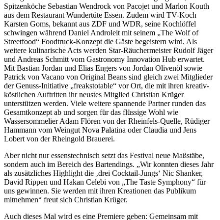
Spitzenköche Sebastian Wendrock von Pacojet und Marlon Kouth
aus dem Restaurant Wundertüte Essen. Zudem wird TV-Koch
Karsten Goms, bekannt aus ZDF und WDR, seine Kochlöffel
schwingen während Daniel Androleit mit seinem „The Wolf of
Streetfood“ Foodtruck-Konzept die Gäste begeistern wird. Als
weitere kulinarische Acts werden Star-Räuchermeister Rudolf Jäger
und Andreas Schmitt vom Gastronomy Innovation Hub erwartet.
Mit Bastian Jordan und Elias Engers von Jordan Olivenöl sowie
Patrick von Vacano von Original Beans sind gleich zwei Mitglieder
der Genuss-Initiative „freakstotable“ vor Ort, die mit ihren kreativ-
köstlichen Auftritten ihr neustes Mitglied Christian Krüger
unterstützen werden. Viele weitere spannende Partner runden das
Gesamtkonzept ab und sorgen für das flüssige Wohl wie
Wassersommelier Adam Flören von der Rheinfels-Quelle, Rüdiger
Hammann vom Weingut Nova Palatina oder Claudia und Jens
Lobert von der Rheingold Brauerei.
Aber nicht nur essenstechnisch setzt das Festival neue Maßstäbe,
sondern auch im Bereich des Bartendings. „Wir konnten dieses Jahr
als zusätzliches Highlight die ‚drei Cocktail-Jungs‘ Nic Shanker,
David Rippen und Hakan Celebi von „The Taste Symphony“ für
uns gewinnen. Sie werden mit ihren Kreationen das Publikum
mitnehmen“ freut sich Christian Krüger.
Auch dieses Mal wird es eine Premiere geben: Gemeinsam mit