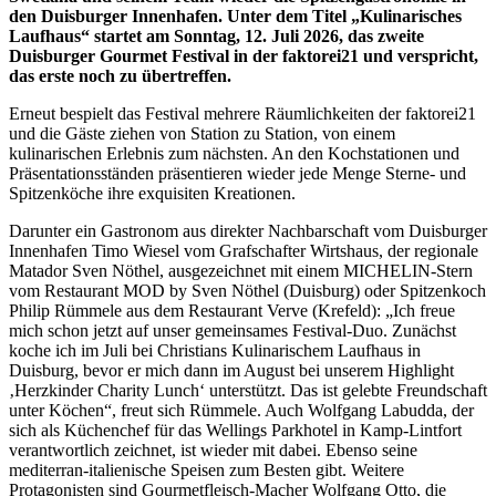
den Duisburger Innenhafen. Unter dem Titel „Kulinarisches
Laufhaus“ startet am Sonntag, 12. Juli 2026, das zweite
Duisburger Gourmet Festival in der faktorei21 und verspricht,
das erste noch zu übertreffen.
Erneut bespielt das Festival mehrere Räumlichkeiten der faktorei21
und die Gäste ziehen von Station zu Station, von einem
kulinarischen Erlebnis zum nächsten. An den Kochstationen und
Präsentationsständen präsentieren wieder jede Menge Sterne- und
Spitzenköche ihre exquisiten Kreationen.
Darunter ein Gastronom aus direkter Nachbarschaft vom Duisburger
Innenhafen Timo Wiesel vom Grafschafter Wirtshaus, der regionale
Matador Sven Nöthel, ausgezeichnet mit einem MICHELIN-Stern
vom Restaurant MOD by Sven Nöthel (Duisburg) oder Spitzenkoch
Philip Rümmele aus dem Restaurant Verve (Krefeld): „Ich freue
mich schon jetzt auf unser gemeinsames Festival-Duo. Zunächst
koche ich im Juli bei Christians Kulinarischem Laufhaus in
Duisburg, bevor er mich dann im August bei unserem Highlight
‚Herzkinder Charity Lunch‘ unterstützt. Das ist gelebte Freundschaft
unter Köchen“, freut sich Rümmele. Auch Wolfgang Labudda, der
sich als Küchenchef für das Wellings Parkhotel in Kamp-Lintfort
verantwortlich zeichnet, ist wieder mit dabei. Ebenso seine
mediterran-italienische Speisen zum Besten gibt. Weitere
Protagonisten sind Gourmetfleisch-Macher Wolfgang Otto, die