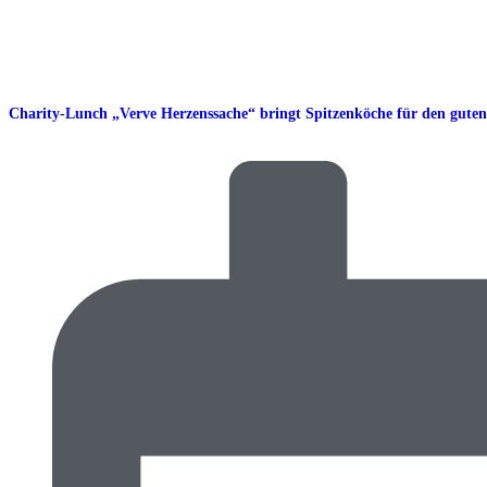
Charity-Lunch „Verve Herzenssache“ bringt Spitzenköche für den gute