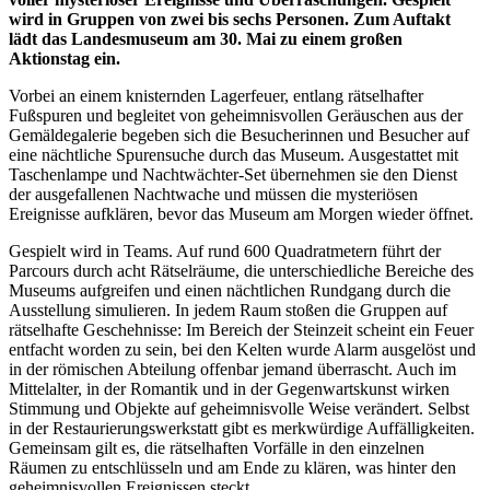
wird in Gruppen von zwei bis sechs Personen. Zum Auftakt
lädt das Landesmuseum am 30. Mai zu einem großen
Aktionstag ein.
Vorbei an einem knisternden Lagerfeuer, entlang rätselhafter
Fußspuren und begleitet von geheimnisvollen Geräuschen aus der
Gemäldegalerie begeben sich die Besucherinnen und Besucher auf
eine nächtliche Spurensuche durch das Museum. Ausgestattet mit
Taschenlampe und Nachtwächter-Set übernehmen sie den Dienst
der ausgefallenen Nachtwache und müssen die mysteriösen
Ereignisse aufklären, bevor das Museum am Morgen wieder öffnet.
Gespielt wird in Teams. Auf rund 600 Quadratmetern führt der
Parcours durch acht Rätselräume, die unterschiedliche Bereiche des
Museums aufgreifen und einen nächtlichen Rundgang durch die
Ausstellung simulieren. In jedem Raum stoßen die Gruppen auf
rätselhafte Geschehnisse: Im Bereich der Steinzeit scheint ein Feuer
entfacht worden zu sein, bei den Kelten wurde Alarm ausgelöst und
in der römischen Abteilung offenbar jemand überrascht. Auch im
Mittelalter, in der Romantik und in der Gegenwartskunst wirken
Stimmung und Objekte auf geheimnisvolle Weise verändert. Selbst
in der Restaurierungswerkstatt gibt es merkwürdige Auffälligkeiten.
Gemeinsam gilt es, die rätselhaften Vorfälle in den einzelnen
Räumen zu entschlüsseln und am Ende zu klären, was hinter den
geheimnisvollen Ereignissen steckt.