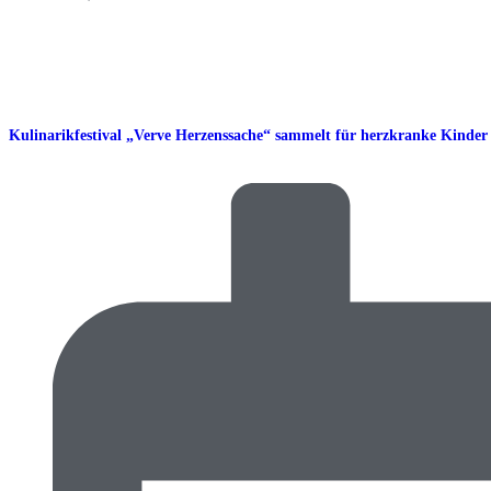
Kulinarikfestival „Verve Herzenssache“ sammelt für herzkranke Kinder