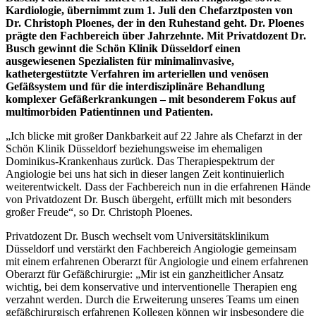
Kardiologie, übernimmt zum 1. Juli den Chefarztposten von
Dr. Christoph Ploenes, der in den Ruhestand geht. Dr. Ploenes
prägte den Fachbereich über Jahrzehnte. Mit Privatdozent Dr.
Busch gewinnt die Schön Klinik Düsseldorf einen
ausgewiesenen Spezialisten für minimalinvasive,
kathetergestützte Verfahren im arteriellen und venösen
Gefäßsystem und für die interdisziplinäre Behandlung
komplexer Gefäßerkrankungen – mit besonderem Fokus auf
multimorbiden Patientinnen und Patienten.
„Ich blicke mit großer Dankbarkeit auf 22 Jahre als Chefarzt in der
Schön Klinik Düsseldorf beziehungsweise im ehemaligen
Dominikus-Krankenhaus zurück. Das Therapiespektrum der
Angiologie bei uns hat sich in dieser langen Zeit kontinuierlich
weiterentwickelt. Dass der Fachbereich nun in die erfahrenen Hände
von Privatdozent Dr. Busch übergeht, erfüllt mich mit besonders
großer Freude“, so Dr. Christoph Ploenes.
Privatdozent Dr. Busch wechselt vom Universitätsklinikum
Düsseldorf und verstärkt den Fachbereich Angiologie gemeinsam
mit einem erfahrenen Oberarzt für Angiologie und einem erfahrenen
Oberarzt für Gefäßchirurgie: „Mir ist ein ganzheitlicher Ansatz
wichtig, bei dem konservative und interventionelle Therapien eng
verzahnt werden. Durch die Erweiterung unseres Teams um einen
gefäßchirurgisch erfahrenen Kollegen können wir insbesondere die