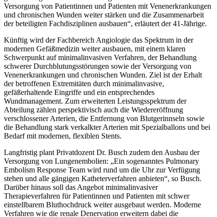
Versorgung von Patientinnen und Patienten mit Venenerkrankungen
und chronischen Wunden weiter stärken und die Zusammenarbeit
der beteiligten Fachdisziplinen ausbauen“, erläutert der 41-Jährige.
Künftig wird der Fachbereich Angiologie das Spektrum in der
modernen Gefäßmedizin weiter ausbauen, mit einem klaren
Schwerpunkt auf minimalinvasiven Verfahren, der Behandlung
schwerer Durchblutungsstörungen sowie der Versorgung von
Venenerkrankungen und chronischen Wunden. Ziel ist der Erhalt
der betroffenen Extremitäten durch minimalinvasive,
gefäßerhaltende Eingriffe und ein entsprechendes
Wundmanagement. Zum erweiterten Leistungsspektrum der
Abteilung zählen perspektivisch auch die Wiedereröffnung
verschlossener Arterien, die Entfernung von Blutgerinnseln sowie
die Behandlung stark verkalkter Arterien mit Spezialballons und bei
Bedarf mit modernen, flexiblen Stents.
Langfristig plant Privatdozent Dr. Busch zudem den Ausbau der
Versorgung von Lungenembolien: „Ein sogenanntes Pulmonary
Embolism Response Team wird rund um die Uhr zur Verfügung
stehen und alle gängigen Katheterverfahren anbieten“, so Busch.
Darüber hinaus soll das Angebot minimalinvasiver
Therapieverfahren für Patientinnen und Patienten mit schwer
einstellbarem Bluthochdruck weiter ausgebaut werden. Moderne
Verfahren wie die renale Denervation erweitern dabei die