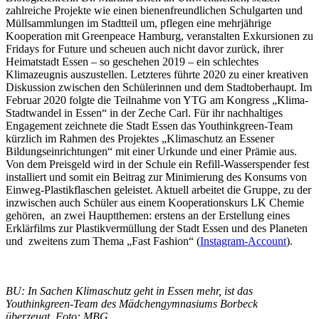
zahlreiche Projekte wie einen bienenfreundlichen Schulgarten und
Müllsammlungen im Stadtteil um, pflegen eine mehrjährige
Kooperation mit Greenpeace Hamburg, veranstalten Exkursionen zu
Fridays for Future und scheuen auch nicht davor zurück, ihrer
Heimatstadt Essen – so geschehen 2019 – ein schlechtes
Klimazeugnis auszustellen. Letzteres führte 2020 zu einer kreativen
Diskussion zwischen den Schülerinnen und dem Stadtoberhaupt. Im
Februar 2020 folgte die Teilnahme von YTG am Kongress „Klima-
Stadtwandel in Essen“ in der Zeche Carl. Für ihr nachhaltiges
Engagement zeichnete die Stadt Essen das Youthinkgreen-Team
kürzlich im Rahmen des Projektes „Klimaschutz an Essener
Bildungseinrichtungen“ mit einer Urkunde und einer Prämie aus.
Von dem Preisgeld wird in der Schule ein Refill-Wasserspender fest
installiert und somit ein Beitrag zur Minimierung des Konsums von
Einweg-Plastikflaschen geleistet. Aktuell arbeitet die Gruppe, zu der
inzwischen auch Schüler aus einem Kooperationskurs LK Chemie
gehören, an zwei Hauptthemen: erstens an der Erstellung eines
Erklärfilms zur Plastikvermüllung der Stadt Essen und des Planeten
und zweitens zum Thema „Fast Fashion“ (
Instagram-Account
).
BU: In Sachen Klimaschutz geht in Essen mehr, ist das
Youthinkgreen-Team des Mädchengymnasiums Borbeck
überzeugt.
Foto: MBG