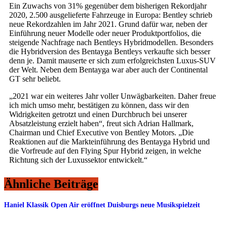
Ein Zuwachs von 31% gegenüber dem bisherigen Rekordjahr
2020, 2.500 ausgelieferte Fahrzeuge in Europa: Bentley schrieb
neue Rekordzahlen im Jahr 2021. Grund dafür war, neben der
Einführung neuer Modelle oder neuer Produktportfolios, die
steigende Nachfrage nach Bentleys Hybridmodellen. Besonders
die Hybridversion des Bentayga Bentleys verkaufte sich besser
denn je. Damit mauserte er sich zum erfolgreichsten Luxus-SUV
der Welt. Neben dem Bentayga war aber auch der Continental
GT sehr beliebt.
„2021 war ein weiteres Jahr voller Unwägbarkeiten. Daher freue
ich mich umso mehr, bestätigen zu können, dass wir den
Widrigkeiten getrotzt und einen Durchbruch bei unserer
Absatzleistung erzielt haben“, freut sich Adrian Hallmark,
Chairman und Chief Executive von Bentley Motors. „Die
Reaktionen auf die Markteinführung des Bentayga Hybrid und
die Vorfreude auf den Flying Spur Hybrid zeigen, in welche
Richtung sich der Luxussektor entwickelt.“
Ähnliche Beiträge
Haniel Klassik Open Air eröffnet Duisburgs neue Musikspielzeit