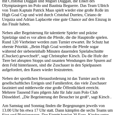
mit Cristobal Duggan und Miguel Duggan, die Enkel des
Olympiasiegers im Polo und Bautista Beguerre. Das Team Ullrich
von Team Kaptain Patrick Maas spielt wieder eine große Rolle im
High Goal Cup und wird durch Cristobal Durrieu, Ciriano de
Urquiza und Adrian Laplacette eine gute Chance auf den Einzug in
das Finale haben.
Neben aller Begeisterung für talentierte Spieler und präzise
Spielzüge sind es vor allem die Pferde, die die Hauptrolle spielen.
Rund 120 Vierbeiner werden zum Turnier erwartet. Ihr Schutz hat
oberste Priorität. „Beim High Goal werden die Pferde sogar
während der siebeneinhalb Minuten dauernden Spielabschnitte
(Chucker) gewechselt“, sagt Christopher Kirsch. Da die Hufe der
Tiere bei abrupten Stopps und rasanten Wendungen ihre Spuren auf
dem Feld hinterlassen, sind die Zuschauer in den Spielpausen
aufgefordert, den Rasen wieder festzutreten.
Neben der sportlichen Herausforderung ist das Turnier auch ein
gesellschaftliches Ereignis und Familienfest, das viele Zuschauer
fasziniert und mittlerweile eine große Öffentlichkeit erreicht.
Mehrere Tausend Fans pilgern Jahr für Jahr zum Polo Club
Düsseldorf. „Die Begeisterung der Besucher ist groß“, sagt Kirsch .
Am Samstag und Sonntag finden die Begegnungen jeweils von
13.00 Uhr bis etwa 17 Uhr statt. Dann kämpfen die sechs Teams um
Sieg und Platzierungen. Der Eintritt beträgt 20 Euro, Kinder unter