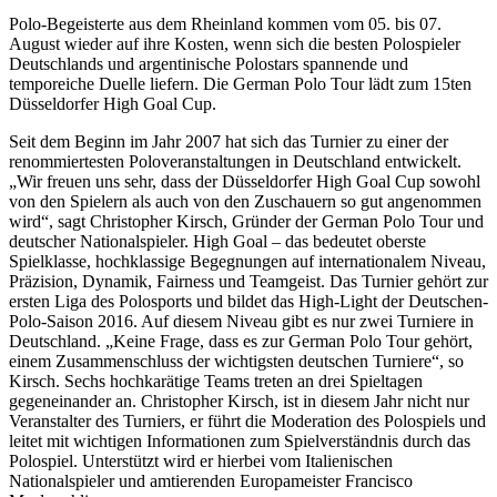
Polo-Begeisterte aus dem Rheinland kommen vom 05. bis 07.
August wieder auf ihre Kosten, wenn sich die besten Polospieler
Deutschlands und argentinische Polostars spannende und
temporeiche Duelle liefern. Die German Polo Tour lädt zum 15ten
Düsseldorfer High Goal Cup.
Seit dem Beginn im Jahr 2007 hat sich das Turnier zu einer der
renommiertesten Poloveranstaltungen in Deutschland entwickelt.
„Wir freuen uns sehr, dass der Düsseldorfer High Goal Cup sowohl
von den Spielern als auch von den Zuschauern so gut angenommen
wird“, sagt Christopher Kirsch, Gründer der German Polo Tour und
deutscher Nationalspieler. High Goal – das bedeutet oberste
Spielklasse, hochklassige Begegnungen auf internationalem Niveau,
Präzision, Dynamik, Fairness und Teamgeist. Das Turnier gehört zur
ersten Liga des Polosports und bildet das High-Light der Deutschen-
Polo-Saison 2016. Auf diesem Niveau gibt es nur zwei Turniere in
Deutschland. „Keine Frage, dass es zur German Polo Tour gehört,
einem Zusammenschluss der wichtigsten deutschen Turniere“, so
Kirsch. Sechs hochkarätige Teams treten an drei Spieltagen
gegeneinander an. Christopher Kirsch, ist in diesem Jahr nicht nur
Veranstalter des Turniers, er führt die Moderation des Polospiels und
leitet mit wichtigen Informationen zum Spielverständnis durch das
Polospiel. Unterstützt wird er hierbei vom Italienischen
Nationalspieler und amtierenden Europameister Francisco