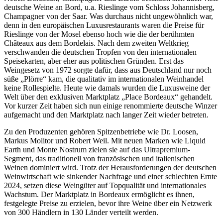
deutsche Weine an Bord, u.a. Rieslinge vom Schloss Johannisberg,
Champagner von der Saar. Was durchaus nicht ungewöhnlich war,
denn in den europäischen Luxusrestaurants waren die Preise für
Rieslinge von der Mosel ebenso hoch wie die der berühmten
Châteaux aus dem Bordelais. Nach dem zweiten Weltkrieg
verschwanden die deutschen Tropfen von den internationalen
Speisekarten, aber eher aus politischen Gründen. Erst das
Weingesetz von 1972 sorgte dafür, dass aus Deutschland nur noch
süße „Plörre“ kam, die qualitativ im internationalen Weinhandel
keine Rollespielte. Heute wie damals wurden die Luxusweine der
Welt über den exklusiven Marktplatz „Place Bordeaux“ gehandelt.
Vor kurzer Zeit haben sich nun einige renommierte deutsche Winzer
aufgemacht und den Marktplatz nach langer Zeit wieder betreten.
Zu den Produzenten gehören Spitzenbetriebe wie Dr. Loosen,
Markus Molitor und Robert Weil. Mit neuen Marken wie Liquid
Earth und Monte Nostrum zielen sie auf das Ultrapremium-
Segment, das traditionell von französischen und italienischen
Weinen dominiert wird. Trotz der Herausforderungen der deutschen
Weinwirtschaft wie sinkender Nachfrage und einer schlechten Ernte
2024, setzen diese Weingüter auf Topqualität und internationales
Wachstum. Der Marktplatz in Bordeaux ermöglicht es ihnen,
festgelegte Preise zu erzielen, bevor ihre Weine über ein Netzwerk
von 300 Händlern in 130 Länder verteilt werden.