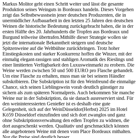
Markus Molitor geht einen Schritt weiter und lässt die gesamte
Produktion seines Weinguts in Bordeaux handeln. Dieses Vorgehen
zeigt das Selbstbewusstsein jener deutschen Produzenten, die in
unermüdlicher Aufbauarbeit in den letzten 25 Jahren den deutschen
Weinen die historische Bedeutung zurückgebracht haben, die in der
ersten Hälfte des 20. Jahrhunderts die Tropfen aus Bordeaux und
Burgund teilweise übertrafen.Mithilfe dieser Strategie wollen sie
jetzt die internationale Bekanntheit steigern und deutsche
Spitzenweine auf die Weltbühne zurückbringen. Trotz hoher
Einstiegskosten und starker Konkurrenz hoffen die Winzer, mit der
einmalig elegant-rassigen und stahligen Aromatik des Rieslings und
einer limitierten Verfügbarkeit den Luxusweinmarkt zu erobern. Die
Weine werden zwischen 50 und 500 EURO pro Flasche gehandelt.
Um eine Flasche zu erhalten, muss man sie bei seinem Händler
subskribieren. Die Subskription ist für den Weinfreund die einmalige
Chance, sich seinen Lieblingswein vorab deutlich günstiger zu
sichern als zum späteren Normalpreis. Auch bekommen Sie manche
Weine nur in der Subskription, da sie danach ausreserviert sind. Für
den weininteressierten Genießer ist es deshalb eine gute
Gelegenheit, sich auf der WeinDüsseldor(Herbst) 2025 im Hotel
Kö59 Düsseldorf einzufinden und sich dort zwanglos und ganz
ohne Subskriptionsverwaltung den edlen Tropfen zu widmen, die
dort ausgeschenkt werden. Qualitativ und geschmacklich können
alle angebotenen Weine mit denen vom Place Bordeaux mithalten.
Nur die Preise sind deutlich besser.