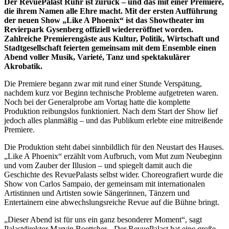
Der RevuePalast Ruhr ist zurück – und das mit einer Premiere,
die ihrem Namen alle Ehre macht. Mit der ersten Aufführung
der neuen Show „Like A Phoenix“ ist das Showtheater im
Revierpark Gysenberg offiziell wiedereröffnet worden.
Zahlreiche Premierengäste aus Kultur, Politik, Wirtschaft und
Stadtgesellschaft feierten gemeinsam mit dem Ensemble einen
Abend voller Musik, Varieté, Tanz und spektakulärer
Akrobatik.
Die Premiere begann zwar mit rund einer Stunde Verspätung,
nachdem kurz vor Beginn technische Probleme aufgetreten waren.
Noch bei der Generalprobe am Vortag hatte die komplette
Produktion reibungslos funktioniert. Nach dem Start der Show lief
jedoch alles planmäßig – und das Publikum erlebte eine mitreißende
Premiere.
Die Produktion steht dabei sinnbildlich für den Neustart des Hauses.
„Like A Phoenix“ erzählt vom Aufbruch, vom Mut zum Neubeginn
und vom Zauber der Illusion – und spiegelt damit auch die
Geschichte des RevuePalasts selbst wider. Choreografiert wurde die
Show von Carlos Sampaio, der gemeinsam mit internationalen
Artistinnen und Artisten sowie Sängerinnen, Tänzern und
Entertainern eine abwechslungsreiche Revue auf die Bühne bringt.
„Dieser Abend ist für uns ein ganz besonderer Moment“, sagt
Palastdirektor Marvin Boettcher. „Der RevuePalast hat eine große