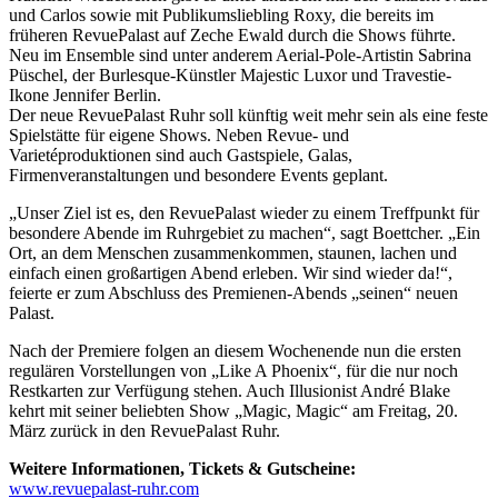
und Carlos sowie mit Publikumsliebling Roxy, die bereits im
früheren RevuePalast auf Zeche Ewald durch die Shows führte.
Neu im Ensemble sind unter anderem Aerial-Pole-Artistin Sabrina
Püschel, der Burlesque-Künstler Majestic Luxor und Travestie-
Ikone Jennifer Berlin.
Der neue RevuePalast Ruhr soll künftig weit mehr sein als eine feste
Spielstätte für eigene Shows. Neben Revue- und
Varietéproduktionen sind auch Gastspiele, Galas,
Firmenveranstaltungen und besondere Events geplant.
„Unser Ziel ist es, den RevuePalast wieder zu einem Treffpunkt für
besondere Abende im Ruhrgebiet zu machen“, sagt Boettcher. „Ein
Ort, an dem Menschen zusammenkommen, staunen, lachen und
einfach einen großartigen Abend erleben. Wir sind wieder da!“,
feierte er zum Abschluss des Premienen-Abends „seinen“ neuen
Palast.
Nach der Premiere folgen an diesem Wochenende nun die ersten
regulären Vorstellungen von „Like A Phoenix“, für die nur noch
Restkarten zur Verfügung stehen. Auch Illusionist André Blake
kehrt mit seiner beliebten Show „Magic, Magic“ am Freitag, 20.
März zurück in den RevuePalast Ruhr.
Weitere Informationen, Tickets & Gutscheine:
www.revuepalast-ruhr.com