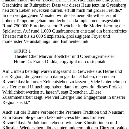
Geschichte im Ruhrgebiet. Dass wir dieses Haus jetzt im Gysenberg
neu zum Leben erwecken dürfen, erfüllt mich mit großer Freude.“
In den vergangenen Monaten wurde das neue Showtheater mit
hohem Tempo umgebaut und technisch komplett neu ausgestattet.
Rund 750.000 Euro investierte Boettcher in die Modernisierung der
Spielstätte. Auf rund 1.000 Quadratmetern entstand ein barrierefreies
Theater mit bis zu 600 Sitzplätzen, großzügigem Foyer und
modernster Veranstaltungs- und Bühnentechnik.
Theater Chef Marvin Boettcher und Oberbürgermeister
Herne Dr. Frank Dudda; copyright marco stepniak –
Am Umbau beteiligt waren insgesamt 15 Gewerke aus Herne und
der Region, die gemeinsam daran gearbeitet haben, den neuen
RevuePalast in kurzer Zeit entstehen zu lassen. „Viele Unternehmen
aus Herne und Umgebung haben daran mitgewirkt, dieses Projekt
Wirklichkeit werden zu lassen“, sagt Boettcher. „Diese
Zusammenarbeit zeigt, wie viel Energie und Engagement in unserer
Region steckt.“
Auch auf der Bühne verbindet die Premiere Tradition und Neustart.
Zum Ensemble gehören bekannte Gesichter aus früheren
RevuePalast-Produktionen ebenso wie neue Künstlerinnen und
Künstler. Wiedersehen gibt es unter anderem mit den Tänzern Ivaldo