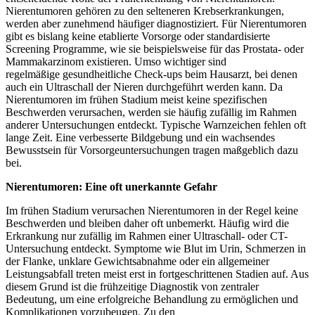
Nierentumoren gehören zu den selteneren Krebserkrankungen,
werden aber zunehmend häufiger diagnostiziert. Für Nierentumoren
gibt es bislang keine etablierte Vorsorge oder standardisierte
Screening Programme, wie sie beispielsweise für das Prostata- oder
Mammakarzinom existieren. Umso wichtiger sind
regelmäßige gesundheitliche Check-ups beim Hausarzt, bei denen
auch ein Ultraschall der Nieren durchgeführt werden kann. Da
Nierentumoren im frühen Stadium meist keine spezifischen
Beschwerden verursachen, werden sie häufig zufällig im Rahmen
anderer Untersuchungen entdeckt. Typische Warnzeichen fehlen oft
lange Zeit. Eine verbesserte Bildgebung und ein wachsendes
Bewusstsein für Vorsorgeuntersuchungen tragen maßgeblich dazu
bei.
Nierentumoren: Eine oft unerkannte Gefahr
Im frühen Stadium verursachen Nierentumoren in der Regel keine
Beschwerden und bleiben daher oft unbemerkt. Häufig wird die
Erkrankung nur zufällig im Rahmen einer Ultraschall- oder CT-
Untersuchung entdeckt. Symptome wie Blut im Urin, Schmerzen in
der Flanke, unklare Gewichtsabnahme oder ein allgemeiner
Leistungsabfall treten meist erst in fortgeschrittenen Stadien auf. Aus
diesem Grund ist die frühzeitige Diagnostik von zentraler
Bedeutung, um eine erfolgreiche Behandlung zu ermöglichen und
Komplikationen vorzubeugen. Zu den