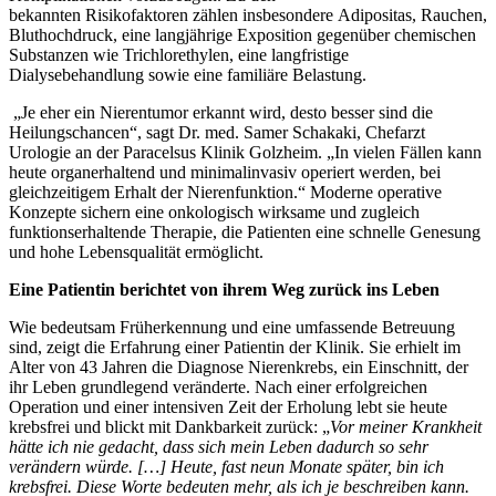
bekannten Risikofaktoren zählen insbesondere Adipositas, Rauchen,
Bluthochdruck, eine langjährige Exposition gegenüber chemischen
Substanzen wie Trichlorethylen, eine langfristige
Dialysebehandlung sowie eine familiäre Belastung.
„Je eher ein Nierentumor erkannt wird, desto besser sind die
Heilungschancen“, sagt Dr. med. Samer Schakaki, Chefarzt
Urologie an der Paracelsus Klinik Golzheim. „In vielen Fällen kann
heute organerhaltend und minimalinvasiv operiert werden, bei
gleichzeitigem Erhalt der Nierenfunktion.“ Moderne operative
Konzepte sichern eine onkologisch wirksame und zugleich
funktionserhaltende Therapie, die Patienten eine schnelle Genesung
und hohe Lebensqualität ermöglicht.
Eine Patientin berichtet von ihrem Weg zurück ins Leben
Wie bedeutsam Früherkennung und eine umfassende Betreuung
sind, zeigt die Erfahrung einer Patientin der Klinik. Sie erhielt im
Alter von 43 Jahren die Diagnose Nierenkrebs, ein Einschnitt, der
ihr Leben grundlegend veränderte. Nach einer erfolgreichen
Operation und einer intensiven Zeit der Erholung lebt sie heute
krebsfrei und blickt mit Dankbarkeit zurück: „
Vor meiner Krankheit
hätte ich nie gedacht, dass sich mein Leben dadurch so sehr
verändern würde. […] Heute, fast neun Monate später, bin ich
krebsfrei. Diese Worte bedeuten mehr, als ich je beschreiben kann.